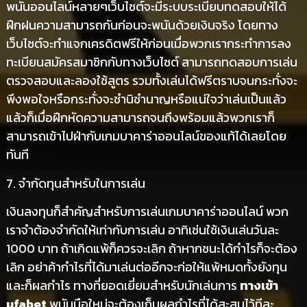
พนันออนไลน์หลายๆเว็บไซต์จะมีระบบระเบียบทดสอบให้ได้
ฝึกฝนความสามารถกันก่อนจะพนันด้วยเงินจริง โดยทาง
เว็บไซต์จะทำแจกเครดิตฟรีให้ก่อนเมื่อพวกเรากระทำการลง
ทะเบียนสมัครสมาชิกกับทางเว็บไซต์ สามารถทดสอบการเล่น
ตรวจสอบและลองใช้สูตร รวมทั้งเล่นได้ฟรีตราบจนกระทั่งจะ
พึงพอใจหรือกระทั่งจะชำนิชำนาญหรือแน่ใจว่าเล่นเป็นแล้ว
แล้วก็เมื่อฝึกหัดความสามารถจนถึงพร้อมแล้วพวกเราก็
สามารถเข้าไปฝ่ากับเกมบาคาร่าออนไลน์ของแท้ได้เลยโดย
ทันที
7. จำกัดทุนสำหรับในการเล่น
เงินลงทุนก็สำคัญสำหรับการเล่นเกมบาคาร่าออนไลน์ พวก
เราจำต้องจำกัดให้เท่ากับการเล่น อาทิเช่นใช้เงินเล่นวันละ
1000 บาท ถ้าเกิดแพ้ก็ควรจะเลิก ถ้าหากชนะได้กำไรก็จะต้อง
เลิก อย่าค้ากำไรที่ได้มาเล่นต่ออีกจะก่อให้แพ้หมดทั้งยังทุน
และก็ผลกำไร ทางที่ยอดเยี่ยมสำหรับนักเล่นการ
ทางเข้า
ufabet
พนันมือใหม่จะต้องเก็บผลกำไรที่ได้สะสมไว้ทีละ