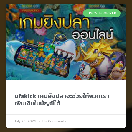
UNCATEGORIZED
ufakick เกมยิงปลาจะช่วยให้พวกเรา
เพิ่มเงินในบัญชีได้
July 23, 2026
No Comments