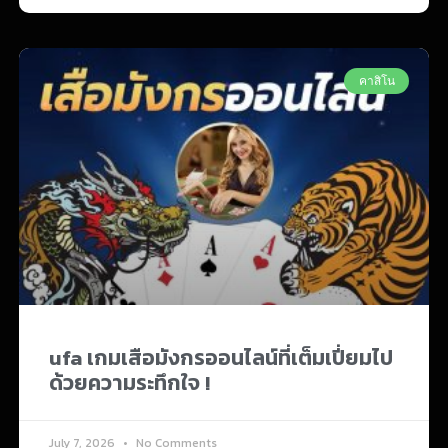
คาสิโน
ufa เกมเสือมังกรออนไลน์ที่เต็มเปี่ยมไป
ด้วยความระทึกใจ !
July 7, 2026
No Comments