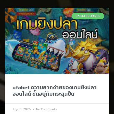
UNCATEGORIZED
ufabet ความยากง่ายของเกมยิงปลา
ออนไลน์ ขึ้นอยู่กับกระสุนปืน
July 16, 2026
No Comments