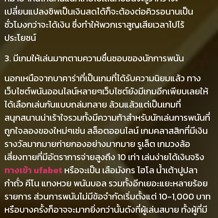
เปลี่ยนแปลงชิพเป็นเงินสดได้ก็จะต้องต่อคิวรอนานเป็น
ชั่วโมงกว่าจะได้เงิน ซึ่งทำให้พวกเราสูญเสียเวลาไปไร้
ประโยชน์
3. มีเกมให้เล่นมากตามความชื่นชอบของนักการพนัน
นอกเหนือจากบาคาร่าที่เป็นเกมที่ได้รับความนิยมแล้ว ทาง
เว็บไซต์พนันออนไลน์หลายๆเว็บไซต์ยังมีเกมอีกเพียบเลยให้
ได้เลือกเล่นกันแบบถล่มทลาย ล้วนแล้วแต่เป็นเกมที่
สนุกสนานน่าเร้าใจรวมทั้งมีความท้าสำหรับนักเล่นการพนันที่
ถูกใจลองของใหม่ๆเช่น สล็อตออนไลน์ เกมคลาสสิกที่มีเงิน
รางวัลมากมายก่ายกองอย่างมากมาย รูเล็ต เกมวงล้อ
เสี่ยงทายที่มีอัตราการจ่ายสูงถึง 10 เท่า เล่นง่ายได้เงินจริง
ทางเข้า ufabet
หรือจะเป็น เสือมังกร ไฮโล น้ำเต้าปูปลา
กำถั่ว คีโน แทงหวย พนันบอล รวมทั้งอีกเยอะแยะหลายร้อย
รายการ ส่วนการพนันไม่มีข้อจำกัดเริ่มตั้งแต่ 10-1,000 บาท
หรือบางครั้งก็อาจจะมากยิ่งกว่านั้นดังที่ผู้เล่นสบาย ทั้งผู้ที่มี